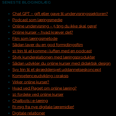
SENESTE BLOGINDLÆG
Chat GPT – gift eller gave til undervisningssektoren?
Podcast som læringsmedie
Online undervisning – 5 ting du ikke skal gøre!
Online kurser – hvad kræver det?
Film som læringsmetode
Sådan laver du en god formidlingsfilm
10 trin til at komme i luften med en podcast
Styrk kunderelationen med læringsprodukter
Sådan udvikler du online kurser med didaktisk design
Syv trin til et skræddersyet uddannelseskoncept
Kompetenceudvikling i praksis
Virker online kurser?
Hvad ved Piaget om online læring?
10 fordele ved online kurser
Chatbots i e-læring
Fri mig fra nye digitale læremidler!
Digitale relationer