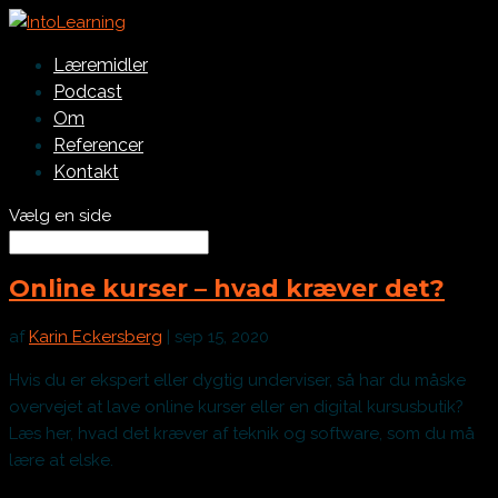
Læremidler
Podcast
Om
Referencer
Kontakt
Vælg en side
Online kurser – hvad kræver det?
af
Karin Eckersberg
|
sep 15, 2020
Hvis du er ekspert eller dygtig underviser, så har du måske
overvejet at lave online kurser eller en digital kursusbutik?
Læs her, hvad det kræver af teknik og software, som du må
lære at elske.