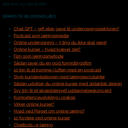
det ene og det andet.
SENESTE BLOGINDLÆG
Chat GPT – gift eller gave til undervisningssektoren?
Podcast som læringsmedie
Online undervisning – 5 ting du ikke skal gøre!
Online kurser – hvad kræver det?
Film som læringsmetode
Sådan laver du en god formidlingsfilm
10 trin til at komme i luften med en podcast
Styrk kunderelationen med læringsprodukter
Sådan udvikler du online kurser med didaktisk design
Syv trin til et skræddersyet uddannelseskoncept
Kompetenceudvikling i praksis
Virker online kurser?
Hvad ved Piaget om online læring?
10 fordele ved online kurser
Chatbots i e-læring