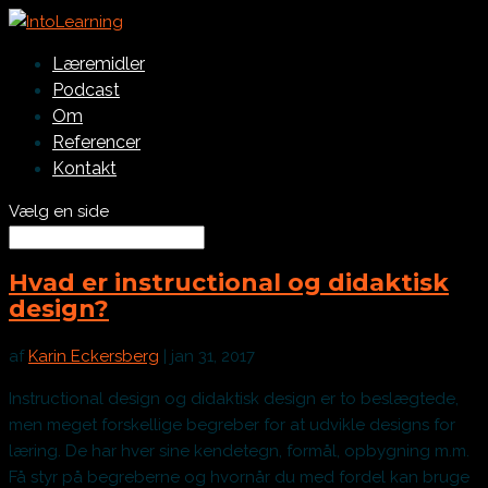
Læremidler
Podcast
Om
Referencer
Kontakt
Vælg en side
Hvad er instructional og didaktisk
design?
af
Karin Eckersberg
|
jan 31, 2017
Instructional design og didaktisk design er to beslægtede,
men meget forskellige begreber for at udvikle designs for
læring. De har hver sine kendetegn, formål, opbygning m.m.
Få styr på begreberne og hvornår du med fordel kan bruge