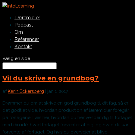
Læremidler
Podcast
Om
Referencer
Kontakt
Vælg en side
Vil du skrive en grundbog?
af
Karin Eckersberg
|
jan 1, 2017
Drømmer du om at skrive en god grundbog til dit fag, så er
det godt at vide, hvordan produktion af læremidler foregår
på forlagene. Læs her, hvordan du henvender dig til forlaget
med din idé, hvad forlaget forventer af dig, og hvad du kan
forvente af forlaget. Og hvis du overvejer at blive