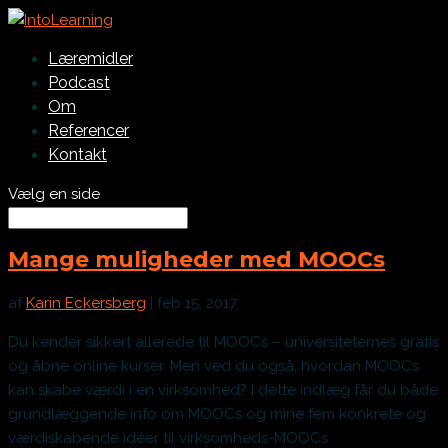
Læremidler
Podcast
Om
Referencer
Kontakt
Vælg en side
Mange muligheder med MOOCs
af
Karin Eckersberg
|
feb 15, 2017
Du kender sikkert allerede til MOOCs – universiteternes gratis
og åbne online kurser. Men ved du også, hvordan MOOCs
kan skabe værdi i en virksomhed? I dette indlæg får du både
grundlæggende info om MOOCs og mine fem konkrete og
værdiskabende idéer til virksomheds-MOOCs.