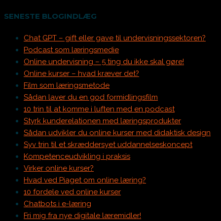
SENESTE BLOGINDLÆG
Chat GPT – gift eller gave til undervisningssektoren?
Podcast som læringsmedie
Online undervisning – 5 ting du ikke skal gøre!
Online kurser – hvad kræver det?
Film som læringsmetode
Sådan laver du en god formidlingsfilm
10 trin til at komme i luften med en podcast
Styrk kunderelationen med læringsprodukter
Sådan udvikler du online kurser med didaktisk design
Syv trin til et skræddersyet uddannelseskoncept
Kompetenceudvikling i praksis
Virker online kurser?
Hvad ved Piaget om online læring?
10 fordele ved online kurser
Chatbots i e-læring
Fri mig fra nye digitale læremidler!