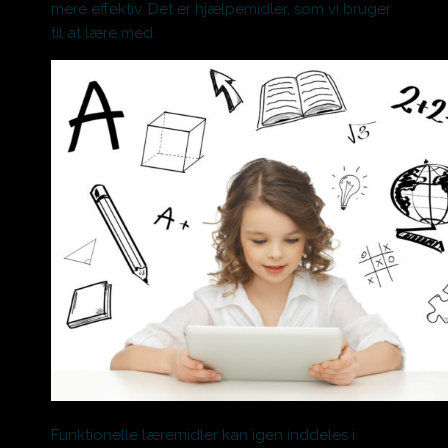
mere effektiv. Det er hjælpemidler, som vi bruger
til at lære med.
Funktionelle læremidler kan igen inddeles i