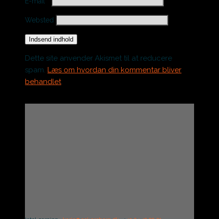
E-mail
*
Websted
Indsend indhold
Dette site anvender Akismet til at reducere
spam.
Læs om hvordan din kommentar bliver
behandlet
.