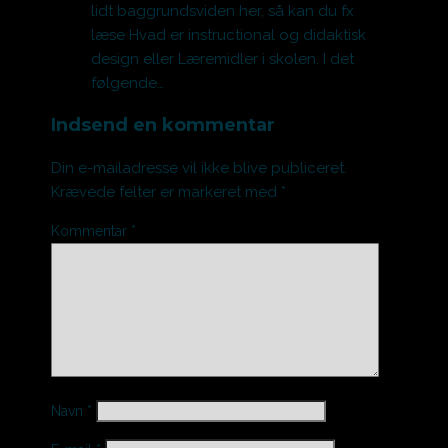
lidt baggrundsviden her, så kan du fx
læse Hvad er instructional og didaktisk
design eller Læremidler i skolen. I det
følgende…
Indsend en kommentar
Din e-mailadresse vil ikke blive publiceret.
Krævede felter er markeret med
*
Kommentar
*
Navn
*