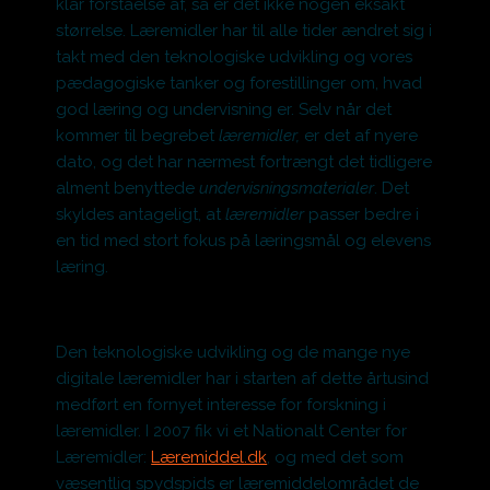
klar forståelse af, så er det ikke nogen eksakt
størrelse. Læremidler har til alle tider ændret sig i
takt med den teknologiske udvikling og vores
pædagogiske tanker og forestillinger om, hvad
god læring og undervisning er. Selv når det
kommer til begrebet
læremidler,
er det af nyere
dato, og det har nærmest fortrængt det tidligere
alment benyttede
undervisningsmaterialer
. Det
skyldes antageligt, at
læremidler
passer bedre i
en tid med stort fokus på læringsmål og elevens
læring.
Den teknologiske udvikling og de mange nye
digitale læremidler har i starten af dette årtusind
medført en fornyet interesse for forskning i
læremidler. I 2007 fik vi et Nationalt Center for
Læremidler:
Læremiddel.dk
, og med det som
væsentlig spydspids er læremiddelområdet de