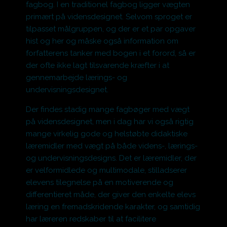
fagbog. I en traditionel fagbog ligger vægten
primært på vidensdesignet. Selvom sproget er
tilpasset målgruppen, og der er et par opgaver
hist og her og måske også information om
forfatterens tanker med bogen i et forord, så er
der ofte ikke lagt tilsvarende kræfter i at
gennemarbejde lærings- og
undervisningsdesignet.
Der findes stadig mange fagbøger med vægt
på vidensdesignet, men i dag har vi også rigtig
mange virkelig gode og helstøbte didaktiske
læremidler med vægt på både videns-, lærings-
og undervisningsdesigns. Det er læremidler, der
er velformidlede og multimodale, stilladserer
elevens tilegnelse på en motiverende og
differentieret måde, der giver den enkelte elevs
læring en fremadskridende karakter, og samtidig
har læreren redskaber til at facilitere