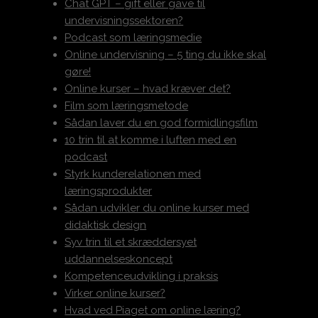
Chat GPT – gift eller gave til
undervisningssektoren?
Podcast som læringsmedie
Online undervisning – 5 ting du ikke skal
gøre!
Online kurser – hvad kræver det?
Film som læringsmetode
Sådan laver du en god formidlingsfilm
10 trin til at komme i luften med en
podcast
Styrk kunderelationen med
læringsprodukter
Sådan udvikler du online kurser med
didaktisk design
Syv trin til et skræddersyet
uddannelseskoncept
Kompetenceudvikling i praksis
Virker online kurser?
Hvad ved Piaget om online læring?