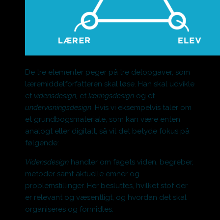
De tre elementer peger på tre delopgaver, som
læremiddelforfatteren skal løse. Han skal udvikle
et
vidensdesign,
et
læringsdesign
og et
undervisningsdesign
.
Hvis vi eksempelvis taler om
et grundbogsmateriale, som kan være enten
analogt eller digitalt, så vil det betyde fokus på
følgende:
Vidensdesign
handler om fagets viden, begreber,
metoder samt aktuelle emner og
problemstillinger. Her besluttes, hvilket stof der
er relevant og væsentligt, og hvordan det skal
organiseres og formidles.