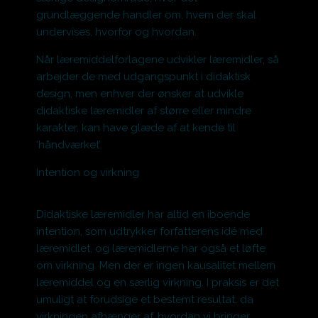
grundlæggende handler om, hvem der skal
undervises, hvorfor og hvordan.
Når læremiddelforlagene udvikler læremidler, så
arbejder de med udgangspunkt i didaktisk
design, men enhver der ønsker at udvikle
didaktiske læremidler af større eller mindre
karakter, kan have glæde af at kende til
‘håndværket’.
Intention og virkning
Didaktiske læremidler har altid en iboende
intention, som udtrykker forfatterens idé med
læremidlet, og læremidlerne har også et løfte
om virkning. Men der er ingen kausalitet mellem
læremiddel og en særlig virkning. I praksis er det
umuligt at forudsige et bestemt resultat, da
virkningen afhænger af, hvordan vi bringer